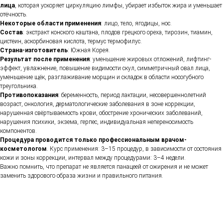
лица
, которая ускоряет циркуляцию лимфы, убирает избыток жира и уменьшает
отёчность.
Некоторые области применения
: лицо, тело, ягодицы, нос.
Состав
: экстракт конского каштана, плодов грецкого ореха, тирозин, тиамин,
цистеин, аскорбиновая кислота, термус термофилус.
Страна-изготовитель
: Южная Корея.
Результат после применения
: уменьшение жировых отложений, лифтинг-
эффект, увлажнение, повышение видимости скул, симметричный овал лица,
уменьшение щёк, разглаживание морщин и складок в области носогубного
треугольника.
Противопоказания
: беременность, период лактации, несовершеннолетний
возраст, онкология, дерматологические заболевания в зоне коррекции,
нарушенная свёртываемость крови, обострение хронических заболеваний,
нарушения психики, экзема, герпес, индивидуальная непереносимость
компонентов.
Процедура проводится только профессиональным врачом-
косметологом
. Курс применения: 3–15 процедур, в зависимости от состояния
кожи и зоны коррекции, интервал между процедурами: 3–4 недели.
Важно помнить, что препарат не является панацеей от ожирения и не может
заменить здорового образа жизни и правильного питания.