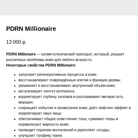
PDRN Millionaire
13 000
р.
PDRN Millionaire
— косметологический препарат, который, решает
различные проблемы кожи для любого возраста.
Некоторые свойства PDRN Millionaire:
запускает регенеративные процессы в коже;
восстанавливает повреждённые клетки и функции дермы;
увлажняет и восстанавливает внутренний объём кожи;
катализирует синтез коллагена;
корректирует глубину заломов и разглаживает мелкую сеть
морщин;
сокращает избытки и провисания кожи, даёт лифтинг-эффект и
корректирует овал лица;
обеспечивает общее осветление тона, суживает поры и
нормализует жирность кожи;
проводит терапию воспалений и укрепляет сосуды;
улучшает трофику ткани.