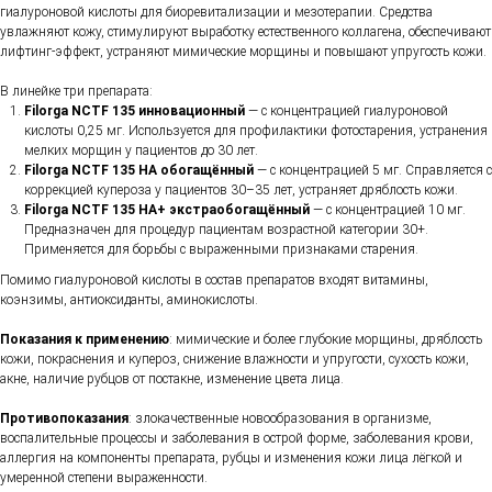
гиалуроновой кислоты для биоревитализации и мезотерапии. Средства
увлажняют кожу, стимулируют выработку естественного коллагена, обеспечивают
лифтинг-эффект, устраняют мимические морщины и повышают упругость кожи.
В линейке три препарата:
Filorga NCTF 135 инновационный
— с концентрацией гиалуроновой
кислоты 0,25 мг. Используется для профилактики фотостарения, устранения
мелких морщин у пациентов до 30 лет.
Filorga NCTF 135 HA обогащённый
— с концентрацией 5 мг. Справляется с
коррекцией купероза у пациентов 30–35 лет, устраняет дряблость кожи.
Filorga NCTF 135 HA+ экстраобогащённый
— с концентрацией 10 мг.
Предназначен для процедур пациентам возрастной категории 30+.
Применяется для борьбы с выраженными признаками старения.
Помимо гиалуроновой кислоты в состав препаратов входят витамины,
коэнзимы, антиоксиданты, аминокислоты.
Показания к применению
: мимические и более глубокие морщины, дряблость
кожи, покраснения и купероз, снижение влажности и упругости, сухость кожи,
акне, наличие рубцов от постакне, изменение цвета лица.
Противопоказания
: злокачественные новообразования в организме,
воспалительные процессы и заболевания в острой форме, заболевания крови,
аллергия на компоненты препарата, рубцы и изменения кожи лица лёгкой и
умеренной степени выраженности.