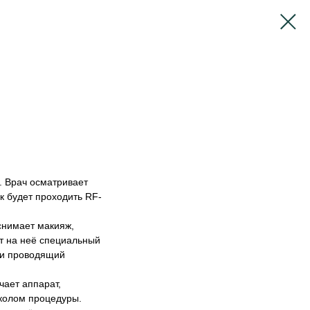
. Врач осматривает
к будет проходить RF-
снимает макияж,
т на неё специальный
 и проводящий
чает аппарат,
околом процедуры.