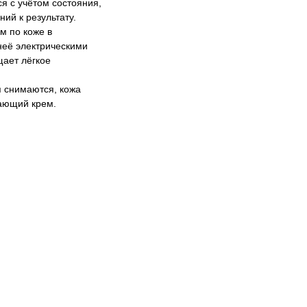
я с учётом состояния,
ний к результату.
м по коже в
неё электрическими
щает лёгкое
я снимаются, кожа
вающий крем.